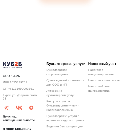
Бухгалтерские услуги
Налоговый учет
Бухгалтерское
Налоговое
сопровождение
консультирование
ООО КУБ2Б
Сдача нулевой отчетности
Налоговая отчетность
ИНН 1655379261
для ООО и ИП
Налоговый учет
ОГРН 1171690003561
Аутсорсинг
на предприятии
бухгалтерских услуг
Курск, ул. Дзержинского,
58
Консультации по
бухгалтерскому учету и
налогообложению
Бухгалтерские услуги с
Политика
конфиденциальности
ведением кадрового учета
Ведение бухгалтерии для
8 (800) 600-80-67