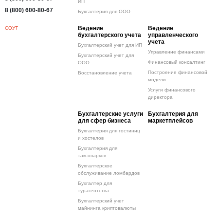
ИП
8 (800) 600-80-67
Бухгалтерия для ООО
Ведение
Ведение
СОУТ
бухгалтерского учета
управленческого
учета
Бухгалтерский учет для ИП
Управление финансами
Бухгалтерский учет для
Финансовый консалтинг
ООО
Построение финансовой
Восстановление учета
модели
Услуги финансового
директора
Бухгалтерские услуги
Бухгалтерия для
для сфер бизнеса
маркетплейсов
Бухгалтерия для гостиниц
и хостелов
Бухгалтерия для
таксопарков
Бухгалтерское
обслуживание ломбардов
Бухгалтер для
турагентства
Бухгалтерский учет
майнинга криптовалюты