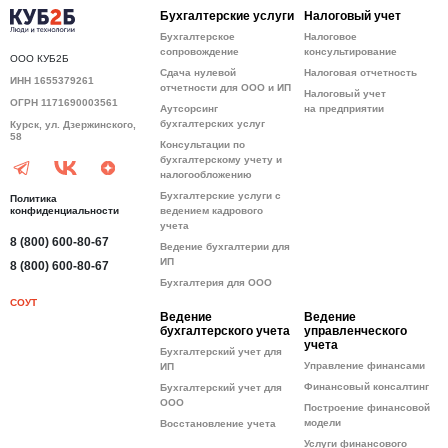
Бухгалтерские услуги
Налоговый учет
Бухгалтерское
Налоговое
сопровождение
консультирование
ООО КУБ2Б
Сдача нулевой
Налоговая отчетность
ИНН 1655379261
отчетности для ООО и ИП
Налоговый учет
ОГРН 1171690003561
Аутсорсинг
на предприятии
бухгалтерских услуг
Курск, ул. Дзержинского,
58
Консультации по
бухгалтерскому учету и
налогообложению
Бухгалтерские услуги с
Политика
конфиденциальности
ведением кадрового
учета
8 (800) 600-80-67
Ведение бухгалтерии для
ИП
8 (800) 600-80-67
Бухгалтерия для ООО
СОУТ
Ведение
Ведение
бухгалтерского учета
управленческого
учета
Бухгалтерский учет для
Управление финансами
ИП
Финансовый консалтинг
Бухгалтерский учет для
ООО
Построение финансовой
модели
Восстановление учета
Услуги финансового