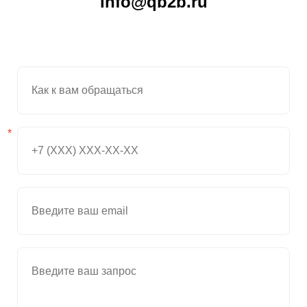
info@qb2b.ru
*