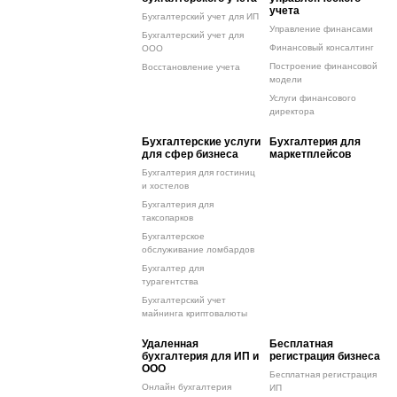
учета
Бухгалтерский учет для ИП
Управление финансами
Бухгалтерский учет для
Финансовый консалтинг
ООО
Построение финансовой
Восстановление учета
модели
Услуги финансового
директора
Бухгалтерские услуги
Бухгалтерия для
для сфер бизнеса
маркетплейсов
Бухгалтерия для гостиниц
и хостелов
Бухгалтерия для
таксопарков
Бухгалтерское
обслуживание ломбардов
Бухгалтер для
турагентства
Бухгалтерский учет
майнинга криптовалюты
Удаленная
Бесплатная
бухгалтерия для ИП и
регистрация бизнеса
ООО
Бесплатная регистрация
Онлайн бухгалтерия
ИП