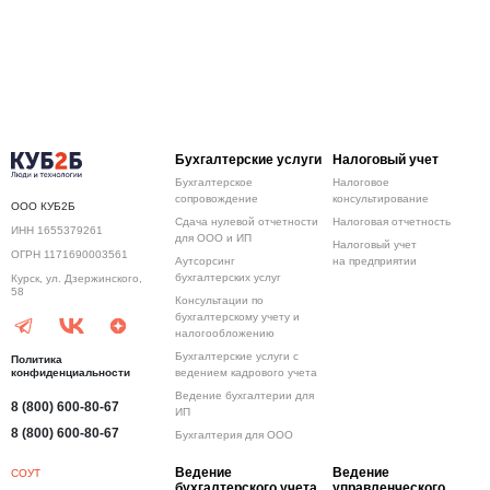
Бухгалтерские услуги
Налоговый учет
Бухгалтерское
Налоговое
сопровождение
консультирование
ООО КУБ2Б
Сдача нулевой отчетности
Налоговая отчетность
ИНН 1655379261
для ООО и ИП
Налоговый учет
ОГРН 1171690003561
Аутсорсинг
на предприятии
бухгалтерских услуг
Курск, ул. Дзержинского,
58
Консультации по
бухгалтерскому учету и
налогообложению
Бухгалтерские услуги с
Политика
конфиденциальности
ведением кадрового учета
Ведение бухгалтерии для
8 (800) 600-80-67
ИП
8 (800) 600-80-67
Бухгалтерия для ООО
Ведение
Ведение
СОУТ
бухгалтерского учета
управленческого